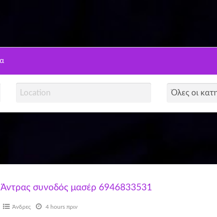
ns
α
Άντρας συνοδός μασέρ 6946833531
Άνδρες
4 hours πριν