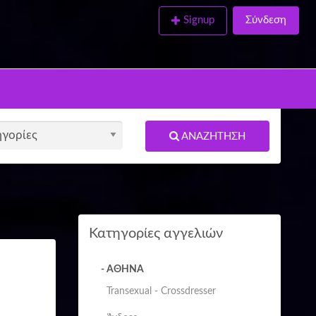
Signup
Σύνδεση
ΑΝΑΖΉΤΗΣΗ
Κατηγορίες αγγελιών
- ΑΘΗΝΑ
Transexual - Crossdresser