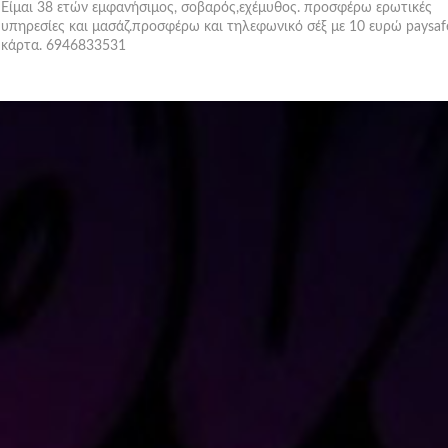
Είμαι 38 ετών εμφανήσιμος, σοβαρός,εχέμυθος. προσφέρω ερωτικές
υπηρεσίες και μασάζ.προσφέρω και τηλεφωνικό σέξ με 10 ευρώ paysaf
κάρτα. 6946833531