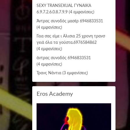
SEXY TRANSEXUAL ΓΥΝΑΙΚΑ
6.9.7.2.6.0.8.7.9.9
(4 εμφανίσεις)
Άντρας συνοδός μασέρ 6946833531
(4 εμφανίσεις)
Γεια σας είμε ι Αλισια 25 χρονη τρανσ
γειά όλα τα γούστα.6976584862
(4 εμφανίσεις)
άντρας συνοδός 6946833531
(4 εμφανίσεις)
Τρανς Νάντια
(3 εμφανίσεις)
Eros Academy