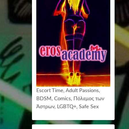
Escort Time, Adult Passions,
BDSM, Comics, Πόλεμος των
Άστρων, LGBTQ+, Safe Sex