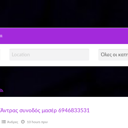
ns
α
)
Άντρας συνοδός μασέρ 6946833531
Άνδρες
10 hours πριν